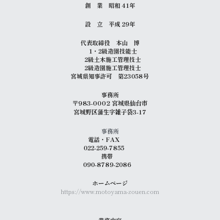
創　業　昭和 41年
設　立　平成 29年
代表取締役　本山　博
　1・2級造園技能士
　2級土木施工管理技士
　2級造園施工管理技士
宮城県知事許可　第23058号
事務所
〒983-0002 宮城県仙台市
宮城野区蒲生字雑子袋3-17
事務所
電話・FAX　　
022-259-7855　　
携帯　
090-8789-2086　
ホームページ
https://www.motoyama-zouen.com